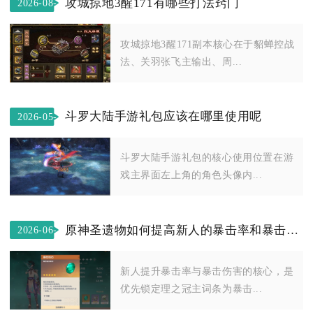
攻城掠地3醒171有哪些打法窍门
2026-08-
04
攻城掠地3醒171副本核心在于貂蝉控战
法、关羽张飞主输出、周...
斗罗大陆手游礼包应该在哪里使用呢
2026-05-
15
斗罗大陆手游礼包的核心使用位置在游
戏主界面左上角的角色头像内...
原神圣遗物如何提高新人的暴击率和暴击伤害
2026-06-
07
新人提升暴击率与暴击伤害的核心，是
优先锁定理之冠主词条为暴击...