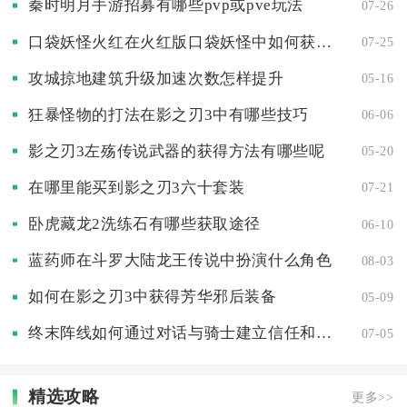
秦时明月手游招募有哪些pvp或pve玩法
07-26
口袋妖怪火红在火红版口袋妖怪中如何获取闪光术的方法
07-25
攻城掠地建筑升级加速次数怎样提升
05-16
狂暴怪物的打法在影之刃3中有哪些技巧
06-06
影之刃3左殇传说武器的获得方法有哪些呢
05-20
在哪里能买到影之刃3六十套装
07-21
卧虎藏龙2洗练石有哪些获取途径
06-10
蓝药师在斗罗大陆龙王传说中扮演什么角色
08-03
如何在影之刃3中获得芳华邪后装备
05-09
终末阵线如何通过对话与骑士建立信任和合作
07-05
精选攻略
更多>>