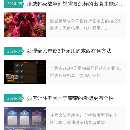
漫威超级战争幻视需要怎样的出装才能保持竞争力
2026-05-
01
漫威超级战争幻视保持竞争力的核心出
装为：无声猎手、狂猎胫甲、...
处理全民奇迹2中无用的东西有何方法
2026-07-
16
全民奇迹2中无用物品可通过公会捐献、
熔炉分解剥离、交易行寄售...
如何让斗罗大陆宁荣荣的发型更有个性
2026-05-
10
斗罗大陆游戏中让宁荣荣发型更有个
性，核心是通过基础造型重塑、...