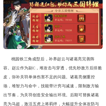
桃园铁三角成型后，补养赵云与诸葛亮完善阵
容。赵云作为副C，堆攻击与穿透，优先秒敌方后排脆
皮，弥补关羽单体伤害不足的问题。诸葛亮侧重控
场，堆智力与命中，技能带计穷与减速，限制敌方输
出节奏，为关羽创造安全输出环境。后期可替换诸葛
亮为马超，激活五虎上将羁绊，大幅提升全体攻防与