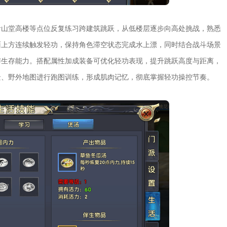
青山堂高楼等点位反复练习跨建筑跳跃，从低楼层逐步向高处挑战，熟悉
面上方连续触发轻功，保持角色滞空状态完成水上漂，同时结合战斗场景
与生存能力。搭配属性加成装备可优化轻功表现，提升跳跃高度与距离，
景、野外地图进行跑图训练，形成肌肉记忆，彻底掌握轻功操控节奏。