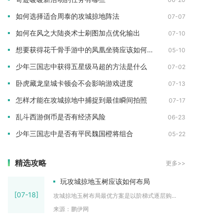
如何选择适合周泰的攻城掠地阵法
07-07
如何在风之大陆炎术士刷图加点优化输出
07-10
想要获得花千骨手游中的凤凰坐骑应该如何操作
05-10
少年三国志中获得五星级马超的方法是什么
07-02
卧虎藏龙皇城卡顿会不会影响游戏进度
07-13
怎样才能在攻城掠地中捕捉到最佳瞬间拍照
07-17
乱斗西游倒币是否有经济风险
06-23
少年三国志中是否有平民魏国橙将组合
05-22
精选攻略
更多>>
玩攻城掠地玉树应该如何布局
[07-18]
攻城掠地玉树布局最优方案是以阶梯式逐层购...
来源：鹏伊网