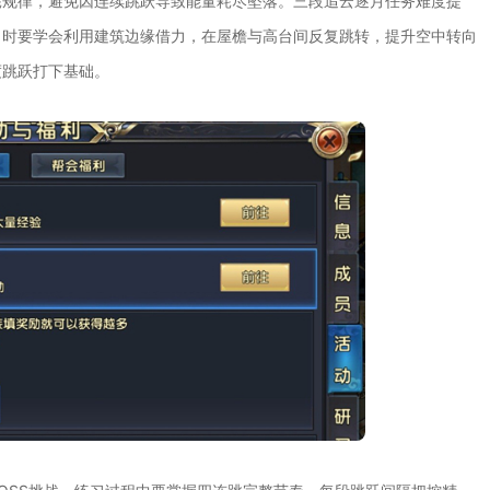
耗规律，避免因连续跳跃导致能量耗尽坠落。三段追云逐月任务难度提
习时要学会利用建筑边缘借力，在屋檐与高台间反复跳转，提升空中转向
度跳跃打下基础。