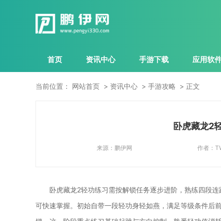
首页
资讯中心
手游下载
应用软
当前位置：
网站首页
资讯中心
手游攻略
正文
卧虎藏龙2
来源：
鹏伊网
作者：
T
卧虎藏龙2轻功练习需按解锁任务逐步进阶，熟练四段连
可快速掌握。初始自带一段轻功身轻如燕，满足等级条件后