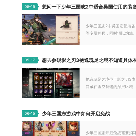
想问一下少年三国志2中适合吴国使用的装
05-15
少年三国志2中吴国适配装
等专属神兵，同时辅以灼烧、.
想去参观影之刃3艳逸瑰足之境不知道具体
05-17
艳逸瑰足之境位于影之刃3
口藏在虚空裂缝的深层区域，.
少年三国志游戏中如何开启免战
06-15
少年三国志开启免战需要消