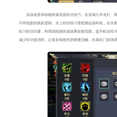
实战场景训练能快速巩固轻功技巧，在皇城九华龙灯、
不同地形的跳跃逻辑。水上轻功练习需把握起跳时机，在水
练习轻功闪避，利用四段跳快速脱离技能范围，提升机动性
减少轻功值消耗，让复杂地形的穿梭更流畅，长期在门派场