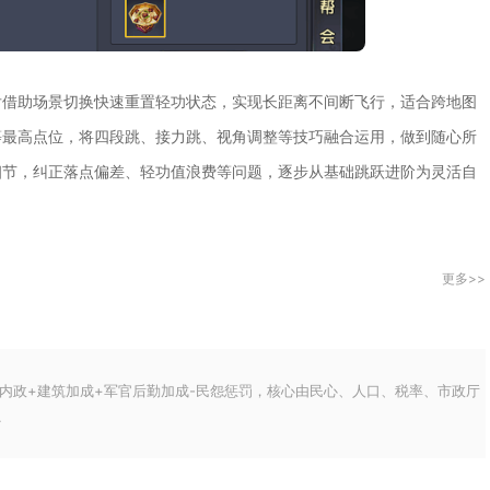
后借助场景切换快速重置轻功状态，实现长距离不间断飞行，适合跨地图
等最高点位，将四段跳、接力跳、视角调整等技巧融合运用，做到随心所
细节，纠正落点偏差、轻功值浪费等问题，逐步从基础跳跃进阶为灵活自
更多>>
内政+建筑加成+军官后勤加成-民怨惩罚，核心由民心、人口、税率、市政厅
.