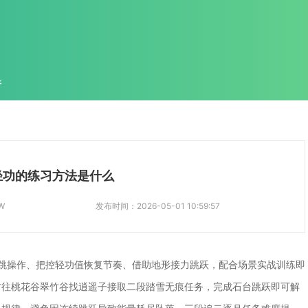
件
轻功的练习方法是什么
W
发布时间：
2026-05-01 10:59:57
跳操作、把控轻功值恢复节奏、借助地形接力跳跃，配合场景实战训练即
前往桃花谷翠竹谷找逍遥子接取二段踏雪无痕任务，完成石台跳跃即可解