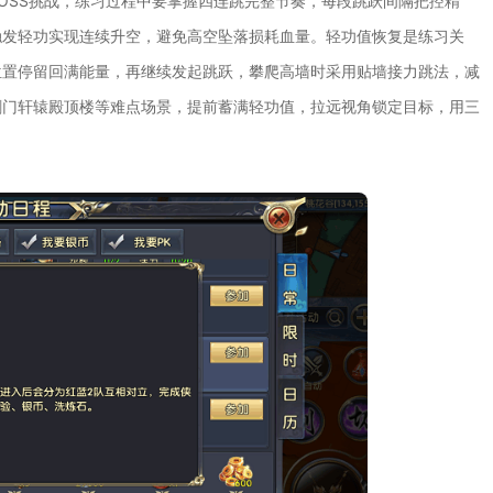
OSS挑战，练习过程中要掌握四连跳完整节奏，每段跳跃间隔把控精
触发轻功实现连续升空，避免高空坠落损耗血量。轻功值恢复是练习关
位置停留回满能量，再继续发起跳跃，攀爬高墙时采用贴墙接力跳法，减
剑门轩辕殿顶楼等难点场景，提前蓄满轻功值，拉远视角锁定目标，用三