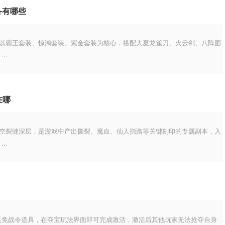
备有哪些
备以霸王套装、惊鸿套装、紫金套装为核心，搭配大夏龙雀刀、火云剑、八阵图
..
在哪
虚空裂缝深层，是游戏中产出撕裂、魔血、仙人指路等关键刻印的专属副本，入
..
耗免战令道具，在夺宝玩法界面即可完成激活，激活后其他玩家无法抢夺自身