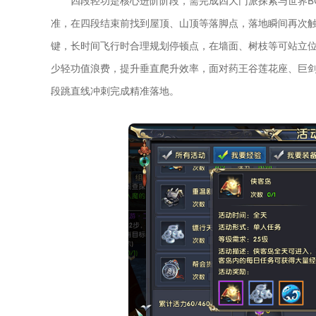
四段轻功是核心进阶阶段，需完成四大门派探索与世界B
准，在四段结束前找到屋顶、山顶等落脚点，落地瞬间再次
键，长时间飞行时合理规划停顿点，在墙面、树枝等可站立
少轻功值浪费，提升垂直爬升效率，面对药王谷莲花座、巨
段跳直线冲刺完成精准落地。