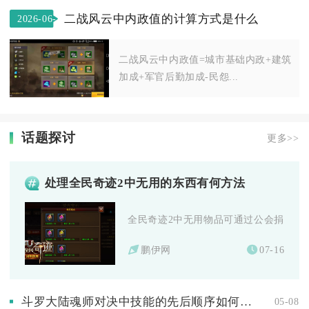
二战风云中内政值的计算方式是什么
2026-06-
14
二战风云中内政值=城市基础内政+建筑
加成+军官后勤加成-民怨...
话题探讨
更多>>
处理全民奇迹2中无用的东西有何方法
全民奇迹2中无用物品可通过公会捐献、熔
鹏伊网
07-16
斗罗大陆魂师对决中技能的先后顺序如何决定
05-08