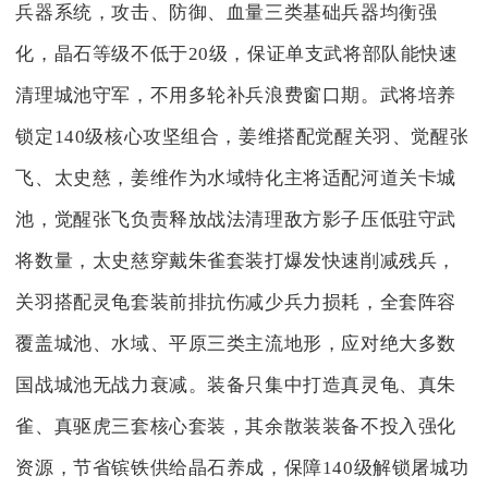
兵器系统，攻击、防御、血量三类基础兵器均衡强
化，晶石等级不低于20级，保证单支武将部队能快速
清理城池守军，不用多轮补兵浪费窗口期。武将培养
锁定140级核心攻坚组合，姜维搭配觉醒关羽、觉醒张
飞、太史慈，姜维作为水域特化主将适配河道关卡城
池，觉醒张飞负责释放战法清理敌方影子压低驻守武
将数量，太史慈穿戴朱雀套装打爆发快速削减残兵，
关羽搭配灵龟套装前排抗伤减少兵力损耗，全套阵容
覆盖城池、水域、平原三类主流地形，应对绝大多数
国战城池无战力衰减。装备只集中打造真灵龟、真朱
雀、真驱虎三套核心套装，其余散装装备不投入强化
资源，节省镔铁供给晶石养成，保障140级解锁屠城功