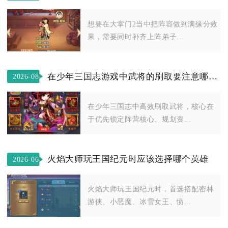
30
想要在大掌门2当中把阵容做到满缘分效
果，需要同时补齐上阵弟子...
在少年三国志游戏中武将的刷取要注意哪些事项
2026-08-
06
在少年三国志中高效刷取武将，核心在
于优先锁定阵营核心、规划资...
火焰大师玩王国纪元时应该选择哪个英雄
2026-06-
02
火焰大师玩王国纪元时，首选搭配密林
游侠、小恶魔、冰雪女王、愤...