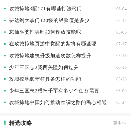
攻城掠地3醒171有哪些打法窍门
08-04
要达到大掌门120级的经验值是多少
05-18
忘仙巫婆打架时如何释放技能呢
05-06
在攻城掠地页游中觉醒的紫将有哪些呢
07-17
攻城掠地建筑升级加速次数怎样提升
05-16
少年三国志2陇西关隘如何过关
06-16
攻城掠地御守符具备怎样的功能
05-28
少年三国志2横扫千军有多少个任务需要完成
06-09
攻城掠地中国如何推动丝绸之路的民心相通
05-24
精选攻略
更多>>