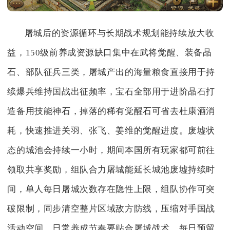
屠城后的资源循环与长期战术规划能持续放大收
益，150级前养成资源缺口集中在武将觉醒、装备晶
石、部队征兵三类，屠城产出的海量粮食直接用于持
续爆兵维持国战出征频率，宝石全部用于进阶晶石打
造备用技能神石，掉落的稀有觉醒石可省去杜康酒消
耗，快速推进关羽、张飞、姜维的觉醒进度。废墟状
态的城池会持续一小时，期间本国所有玩家都可前往
领取共享奖励，组队合力屠城能延长城池废墟持续时
间，单人每日屠城次数存在隐性上限，组队协作可突
破限制，同步清空整片区域敌方防线，压缩对手国战
活动空间。日常养成节奏要贴合屠城战术，每日预留