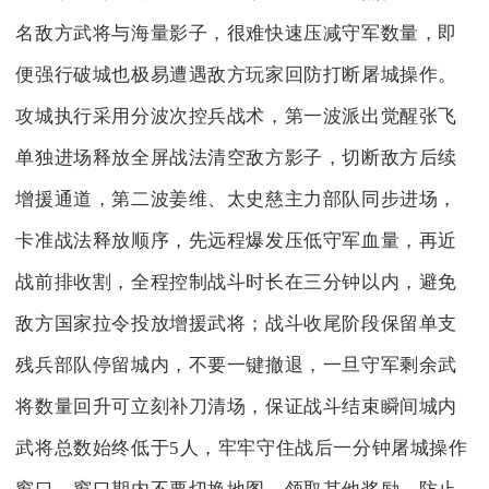
名敌方武将与海量影子，很难快速压减守军数量，即
便强行破城也极易遭遇敌方玩家回防打断屠城操作。
攻城执行采用分波次控兵战术，第一波派出觉醒张飞
单独进场释放全屏战法清空敌方影子，切断敌方后续
增援通道，第二波姜维、太史慈主力部队同步进场，
卡准战法释放顺序，先远程爆发压低守军血量，再近
战前排收割，全程控制战斗时长在三分钟以内，避免
敌方国家拉令投放增援武将；战斗收尾阶段保留单支
残兵部队停留城内，不要一键撤退，一旦守军剩余武
将数量回升可立刻补刀清场，保证战斗结束瞬间城内
武将总数始终低于5人，牢牢守住战后一分钟屠城操作