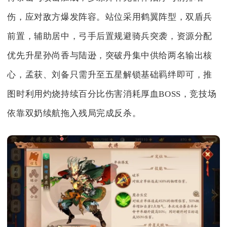
伤，应对敌方爆发阵容。站位采用鹤翼阵型，双盾兵
前置，辅助居中，弓手后置规避骑兵突袭，资源分配
优先升星孙尚香与陆逊，突破丹集中供给两名输出核
心，孟获、刘备只需升至五星解锁基础羁绊即可，推
图时利用灼烧持续百分比伤害消耗厚血BOSS，竞技场
依靠双奶续航拖入残局完成反杀。