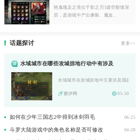
艳逸瑰足之境位于影之刃3虚空裂缝深
层，是游戏中产出撕裂、魔血...
话题探讨
更多>>
水域城市在哪些攻城掠地行动中有涉及
水域城市在攻城掠地中主要涉及国战攻防、
鹏伊网
05-30
如何在少年三国志2中得到冰剑羽毛
06-25
斗罗大陆游戏中的角色名称是否可修改
04-28