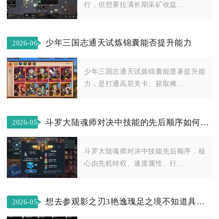
行，但想要拉满长期采矿收益...
少年三国志通天试炼锦囊能否提升能力
2026-06-
20
少年三国志通天试炼锦囊能显著提升能
力，是打通高层关卡、获取稀...
斗罗大陆魂师对决中技能的先后顺序如何决定
2026-05-
08
斗罗大陆魂师对决中技能先后顺序，核
心由先机特权、速度属性、行...
想去参观影之刃3艳逸瑰足之境不知道具体在哪
2026-05-
17