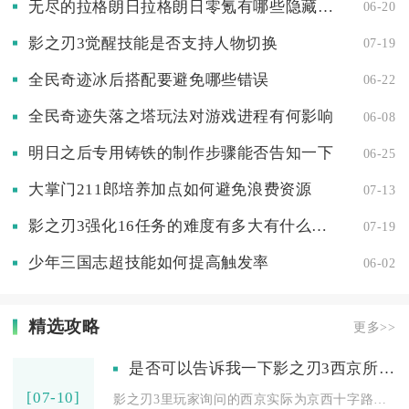
无尽的拉格朗日拉格朗日零氪有哪些隐藏任务
06-20
影之刃3觉醒技能是否支持人物切换
07-19
全民奇迹冰后搭配要避免哪些错误
06-22
全民奇迹失落之塔玩法对游戏进程有何影响
06-08
明日之后专用铸铁的制作步骤能否告知一下
06-25
大掌门211郎培养加点如何避免浪费资源
07-13
影之刃3强化16任务的难度有多大有什么窍门可以轻松过关
07-19
少年三国志超技能如何提高触发率
06-02
精选攻略
更多>>
是否可以告诉我一下影之刃3西京所在的精确位置
[07-10]
影之刃3里玩家询问的西京实际为京西十字路口，精确位置在全局大...