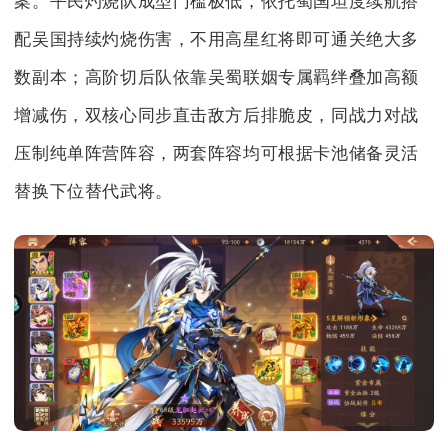
案。平民灼烧队成型门槛极低，依托蜀国坦度续航搭
配吴国持续灼烧伤害，不用高星红将即可通关绝大多
数副本；高阶切后队依靠吴蜀联姻专属羁绊叠加高额
增减伤，双核心同步直击敌方后排脆皮，同战力对战
压制纯单阵营阵容，两套阵容均可根据卡池储备灵活
替换下位替代武将。