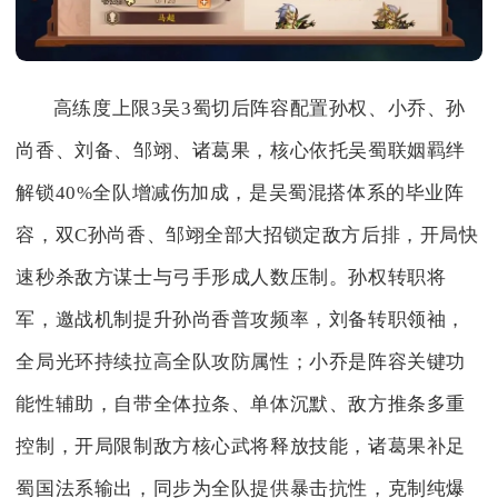
高练度上限3吴3蜀切后阵容配置孙权、小乔、孙
尚香、刘备、邹翊、诸葛果，核心依托吴蜀联姻羁绊
解锁40%全队增减伤加成，是吴蜀混搭体系的毕业阵
容，双C孙尚香、邹翊全部大招锁定敌方后排，开局快
速秒杀敌方谋士与弓手形成人数压制。孙权转职将
军，邀战机制提升孙尚香普攻频率，刘备转职领袖，
全局光环持续拉高全队攻防属性；小乔是阵容关键功
能性辅助，自带全体拉条、单体沉默、敌方推条多重
控制，开局限制敌方核心武将释放技能，诸葛果补足
蜀国法系输出，同步为全队提供暴击抗性，克制纯爆