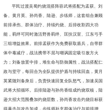
平民过渡吴蜀灼烧混搭阵容武将搭配为孟获、刘
备、黄月英、孙尚香、陆逊、步练师，这套组合兼顾
前排承伤、群体治疗、持续灼烧、后排收割四大功
能，羁绊可同时激活野兽羁绊、匡扶汉室、江东弓手
三组增益效果。前排孟获作为免费获取盾兵，自带群
体中毒减疗，战法携带不屈与嘲讽固定吸引敌方火
力；刘备放置中排，堆生命与防御属性，战法搭配仁
政与坚守，每回合为全队提供护盾与持续回血，黄月
英紧随刘备身后，负责快速回复全队怒气，加速吴国
武将大招循环。后排陆逊与孙尚香组成灼烧双核，陆
逊大招大范围叠加灼烧层数，孙尚香攻击灼烧目标获
得暴击与攻击加成，步练师补充群体治疗与前排增