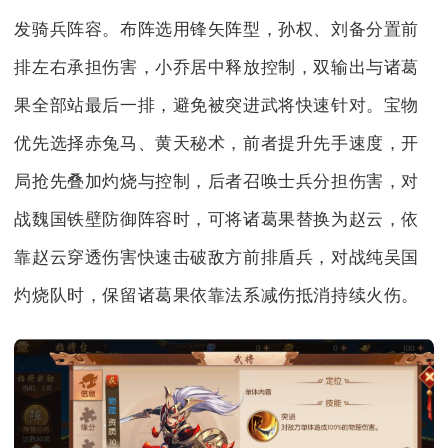
发骑兵阵容。布阵选用锋矢阵型，孙权、刘备分置前
排左右承担伤害，小乔居中释放控制，双输出与诸葛
果全部站最后一排，避免被突进武将快速针对。宝物
优先选择赤兔马、黄天秘术，前者提升先手速度，开
局抢先叠加灼烧与控制，后者召唤士兵分担伤害，对
战魏国铁壁防御阵容时，可将诸葛果替换为赵云，依
靠赵云穿透伤害快速击破敌方前排盾兵，对战纯吴国
灼烧队时，保留诸葛果依靠法系减伤抵消持续火伤。