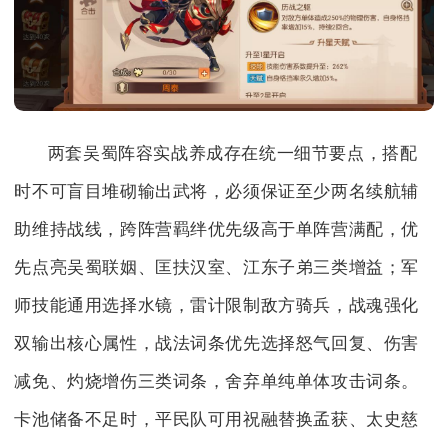
两套吴蜀阵容实战养成存在统一细节要点，搭配
时不可盲目堆砌输出武将，必须保证至少两名续航辅
助维持战线，跨阵营羁绊优先级高于单阵营满配，优
先点亮吴蜀联姻、匡扶汉室、江东子弟三类增益；军
师技能通用选择水镜，雷计限制敌方骑兵，战魂强化
双输出核心属性，战法词条优先选择怒气回复、伤害
减免、灼烧增伤三类词条，舍弃单纯单体攻击词条。
卡池储备不足时，平民队可用祝融替换孟获、太史慈