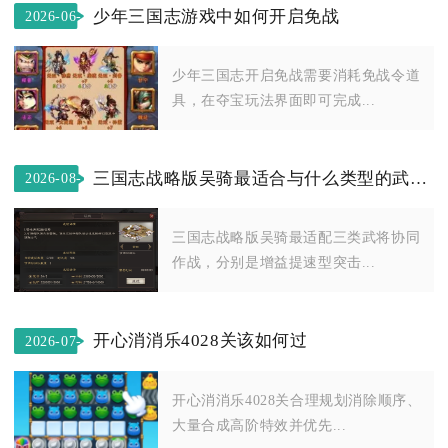
少年三国志游戏中如何开启免战
2026-06-
15
少年三国志开启免战需要消耗免战令道
具，在夺宝玩法界面即可完成...
三国志战略版吴骑最适合与什么类型的武将协同作战
2026-08-
06
三国志战略版吴骑最适配三类武将协同
作战，分别是增益提速型突击...
开心消消乐4028关该如何过
2026-07-
30
开心消消乐4028关合理规划消除顺序、
大量合成高阶特效并优先...