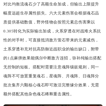
对比均衡流魂石少了高额生命加成，但输出上限提升
幅度远超生存属性损失。六大元素伤害会根据魂石品
质提供基础数值，野外怪物会按照元素总伤害乘以
0.305转化为实际输出加成，火系穿透在对战堆火系抗
性的对手时，可直接抵消敌方萤石带来的元素减伤，
土系穿透补充对抗高防御近战职业的输出缺口，附带
的1点麻痹效果能偶尔中断敌方连招，弥补纯输出搭配
无控制的短板。搭配时需要注意魂阵镶嵌规则，同一
魂阵不可放置重复魂石，星魂阵、月魂阵、日魂阵分
批次集齐六颗核心魂石即可激活完整缘分效果，无需
额外搭配其他杂色魂石稀释重击属性。