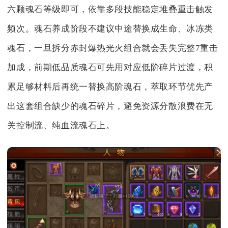
六颗魂石等级即可，依靠多段技能稳定堆叠重击触发
频次。魂石养成阶段不建议中途替换成生命、冰冻类
魂石，一旦拆分赤封爆热光火组合就会丢失完整7重击
加成，前期低品质魂石可先用对应低阶碎片过渡，积
累足够材料后再统一替换高阶魂石，萃取环节优先产
出这套组合缺少的魂石碎片，避免资源分散浪费在无
关控制流、纯血流魂石上。