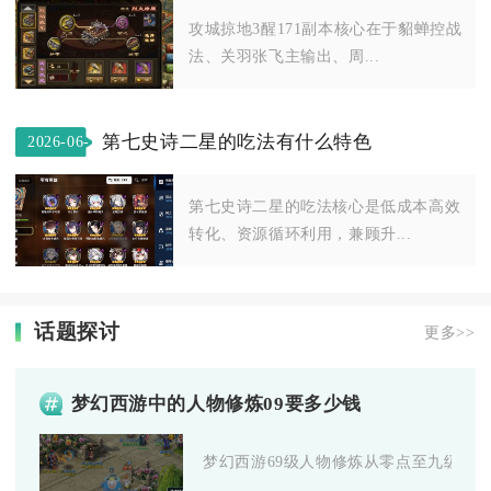
攻城掠地3醒171副本核心在于貂蝉控战
法、关羽张飞主输出、周...
第七史诗二星的吃法有什么特色
2026-06-
04
第七史诗二星的吃法核心是低成本高效
转化、资源循环利用，兼顾升...
话题探讨
更多>>
梦幻西游中的人物修炼09要多少钱
梦幻西游69级人物修炼从零点至九级，常