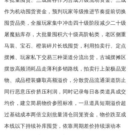
常批量囤货、三成留存作为合成升级流动资金、三成
作为机动囤货资金，预判玩家等级推进节奏提前切换
囤货品类，全服玩家集中冲击四十级阶段减少二十级
屠魔贴库存，大批量囤积六十级高阶帖类，老区侧重
马装、宝石、橙装碎片长线囤货，利用拍卖行、定点
摆摊、玩家私下交易三种渠道分流出货，古城摆摊区
摆放高频消耗品走薄利多销路线，拍卖行上架极品宠
物、成品橙装赚取高额溢价，分散货品流通渠道防止
同行恶意压价挤压利润，同时记录每日各类道具成交
均价，建立简易物价参照标准，一旦道具短期溢价超
过基础成本两倍立刻批量清仓回笼资金，物价跌至成
本线以下持续补库囤货，依靠周期差价持续滚动本