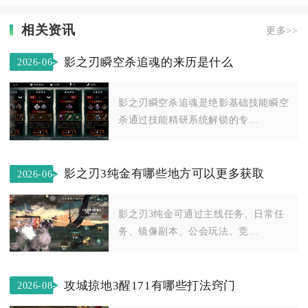
相关资讯
更多>>
影之刃瞬空杀追魂的来历是什么
2026-06-
20
影之刃瞬空杀追魂是绝影基础技能瞬空
杀通过技能精研系统解锁的专...
影之刃3纯金有哪些地方可以更多获取
2026-06-
03
影之刃3纯金可通过主线任务、日常任
务、镜像副本、公会玩法、竞...
攻城掠地3醒171有哪些打法窍门
2026-08-
04