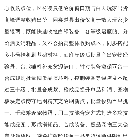
心收购点位，区分凌晨低物价窗口期与白天玩家出货
高峰调整收购出价，同类道具出价仅高于散人玩家少
量银两，既能快速收揽白绿装备、各等级屠魔贴、分
阶酒类消耗品，又不会抬高整体收购成本，同步搭配
多小号挂机刷基础材料，仙府满级后批量产出宠物经
验丹、合成辅料补充货源缺口，针对装备遵循五合一
合成规则批量囤低品质坯料，控制装备等级跨度不超
过三十级，批量合成紫、橙成品提升单品利润，宠物
板块定点蹲守地图精英宠物刷新点，批量收购百里挑
一、千载难逢宠物蛋，用三技能合宠方式打造多攻技
能成品宠，形成消耗品、合成装备、极品宠物三大稳
定货源梯队，避免扩张阶段单一品类货源断供限制出