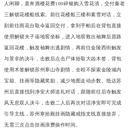
人闲聊，直奔酒楼花费100碎银购入雪花清，交付秦老
三解锁花楼船线索。前往花楼船三楼和素雪对话，立
刻前往雨花台取伞返回交付，拿到手帕后在背包直接
使用解锁夫子庙地窖坐标，进入地窖救出袖舞后原路
返回花楼，触发袖舞出逃剧情，再前往金陵西街触发
与景非的决斗，击败后点击尸体拾取大凶木签，背包
使用木签解锁苏州寒山寺剧情，全程不探索金陵城内
宝箱、挂画等隐藏奖励，减少地图走动步数。抵达苏
州后直接找到净安大师送礼对话，跟随前往后寺触发
风无息双人决斗，击败二人后再次对话净安即可完成
引导主线，苏州寒拾殿挂画隐藏戒指支线直接放弃，
无需三次点击挂画浪费操作时间。