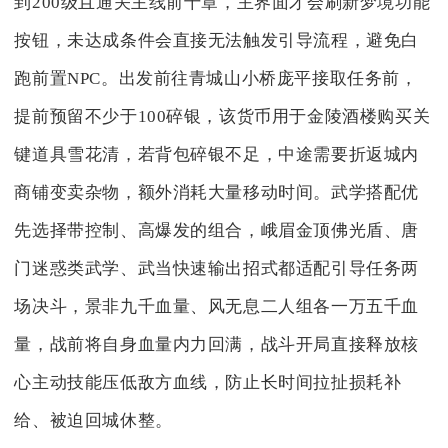
到200级且通关主线前十章，主界面才会刷新梦境功能
按钮，未达成条件会直接无法触发引导流程，避免白
跑前置NPC。出发前往青城山小桥庞平接取任务前，
提前预留不少于100碎银，该货币用于金陵酒楼购买关
键道具雪花清，若背包碎银不足，中途需要折返城内
商铺变卖杂物，额外消耗大量移动时间。武学搭配优
先选择带控制、高爆发的组合，峨眉金顶佛光盾、唐
门迷惑类武学、武当快速输出招式都适配引导任务两
场决斗，景非九千血量、风无息二人组各一万五千血
量，战前将自身血量内力回满，战斗开局直接释放核
心主动技能压低敌方血线，防止长时间拉扯损耗补
给、被迫回城休整。