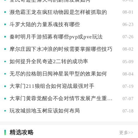
濒危霸王龙在疯狂动物园是怎样被抓取的
08-01
斗罗大陆的力量系魂技有哪些
06-23
秦时明月手游招募有哪些pvp或pve玩法
07-26
摩尔庄园下水冲浪的时候需要掌握哪些技巧
08-02
如何提升全民奇迹2二转的成功率
05-09
无尽的拉格朗日阋神星装甲型的效果如何
08-04
大掌门211狼组合如何迎战最强对手
07-19
大掌门黄蓉觉醒会不会对情节发展产生重要影响
07-07
玩攻城掠地玉树应该如何布局
07-18
精选攻略
更多>>