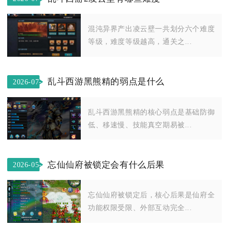
22
混沌异界产出凌云壁一共划分六个难度
等级，难度等级越高，通关之...
乱斗西游黑熊精的弱点是什么
2026-07-
03
乱斗西游黑熊精的核心弱点是基础防御
低、移速慢、技能真空期易被...
忘仙仙府被锁定会有什么后果
2026-05-
10
忘仙仙府被锁定后，核心后果是仙府全
功能权限受限、外部互动完全...