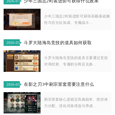
少年三国志2时装进阶可获得什么效果
2026-07-
18
少年三国志2时装进阶可获得高额基础属
性与百分比加成、专属战斗...
斗罗大陆海岛竞技的道具如何获取
2026-05-
06
斗罗大陆海岛竞技的道具主要通过竞技
对局结算、专属积分商店兑换...
在影之刃3中刷宗室套需要注意什么
2026-05-
22
刷宗室套核心是锁定高难副本、把控体
力分配、优化词条筛选与养成...