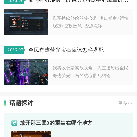
如何有效地给二战风云2游戏中的海军进行持续补给
2026-06-
13
海军持续补给的核心是“港口锚定+运输
舰线+空投应急+资源点续...
全民奇迹荧光宝石应该怎样搭配
2026-07-
06
我将以玩家实战视角，先直接给出全民
奇迹荧光宝石的核心搭配结论...
话题探讨
更多>>
放开那三国3的重生在哪个地方