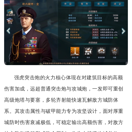
强虎突击炮的火力核心体现在对建筑目标的高额
伤害加成，远超普通突击炮与攻城炮，一发即可重创
高级炮塔与要塞，多轮齐射能快速瓦解敌方城防体
系。其攻击属性与破甲能力专为攻坚设计，面对厚重
城防时伤害衰减极低，可稳定输出高额伤害，对敌方