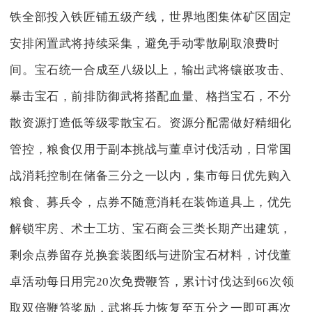
铁全部投入铁匠铺五级产线，世界地图集体矿区固定
安排闲置武将持续采集，避免手动零散刷取浪费时
间。宝石统一合成至八级以上，输出武将镶嵌攻击、
暴击宝石，前排防御武将搭配血量、格挡宝石，不分
散资源打造低等级零散宝石。资源分配需做好精细化
管控，粮食仅用于副本挑战与董卓讨伐活动，日常国
战消耗控制在储备三分之一以内，集市每日优先购入
粮食、募兵令，点券不随意消耗在装饰道具上，优先
解锁牢房、术士工坊、宝石商会三类长期产出建筑，
剩余点券留存兑换套装图纸与进阶宝石材料，讨伐董
卓活动每日用完20次免费鞭笞，累计讨伐达到66次领
取双倍鞭笞奖励，武将兵力恢复至五分之一即可再次