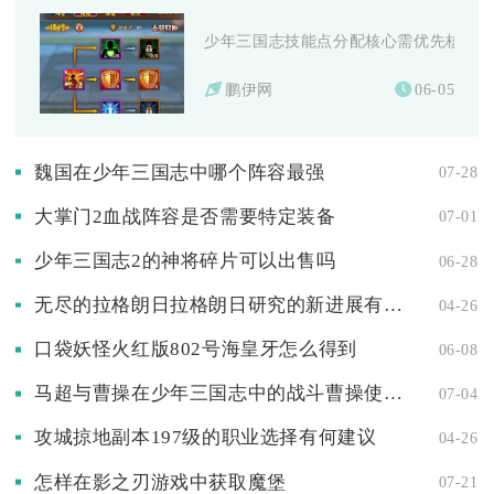
少年三国志技能点分配核心需优先核心输出
鹏伊网
06-05
魏国在少年三国志中哪个阵容最强
07-28
大掌门2血战阵容是否需要特定装备
07-01
少年三国志2的神将碎片可以出售吗
06-28
无尽的拉格朗日拉格朗日研究的新进展有哪些
04-26
口袋妖怪火红版802号海皇牙怎么得到
06-08
马超与曹操在少年三国志中的战斗曹操使用了什么战略
07-04
攻城掠地副本197级的职业选择有何建议
04-26
怎样在影之刃游戏中获取魔堡
07-21