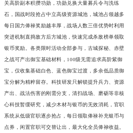
关高阶副本积攒功勋，功勋兑换大量募兵令与洗练
石，国战时段抢占中立高级资源城池，城池占领越多
每日国力俸禄奖励越丰厚，战场人数三倍优势时利用
突进机制直捣敌方后方城池，快速完成杀敌榜单领取
银币奖励。各类限时活动全部参与，古城探秘、赤壁
之战可产出御宝基础材料，100级无需追求高阶紫御
宝，仅收集基础白色、蓝色御宝过渡，多余低品质御
宝分解为精粹留存。科技研发只解锁提升兵力、资源
产出、战法伤害的刚需分支，清扫战场、磨砺等非核
心科技暂缓研究，减少木材与银币的无效消耗，官职
系统从低级官职逐步抢占，每日领取俸禄补充银币与
点券，闲置官职可交替让出，最大化全员俸禄收益。