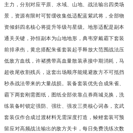
主力，分别对应平原、水域、山地、战法输出四类场
景，资源有限时可暂缓收集低适配蓝紫武将，全部物
资倾斜四名核心将提升等级与星级。地形适配是副本
通关关键，孙恒副本为山地地形，典韦穿戴霸下套装
前排承伤，黄忠搭配朱雀套装起手释放大范围战法压
低敌方血线，许褚携带高血量散装承接中期消耗，马
超收尾收割残兵，这套出场顺序能规避敌方不可抵挡
秒杀战法带来的大量战损。装备套装优先合成朱雀、
霸下两套刚需图纸，图纸全部依靠点券商城兑换，洗
练装备时锁定强防、强壮、强攻三类核心词条，玄武
套装仅作合成过渡材料无需深度打造，鲮鲤套装可预
留应对高频战法输出的敌方关卡，每日免费洗练次数