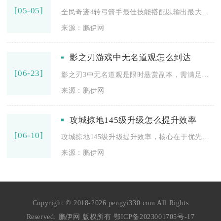
[05-05]
全民奇迹4转弓箭手最佳技能搭配以输出最大化、兼顾生存与控场为...
来源：鹏伊网
影之刃游戏中无名道观怎么到达
[06-23]
影之刃3中无名道观是限时悬赏副本，需满足等级、前置任务与道具...
来源：鹏伊网
攻城掠地145级升级怎么提升效率
[06-10]
攻城掠地145级升级提升效率，核心在于优先激活批量祭祀2、满...
来源：鹏伊网
Copyright © 2018-2026 pengyi330.com All Rights
Reserved. 鹏伊网 版权所有
鄂ICP备2023001705号-17