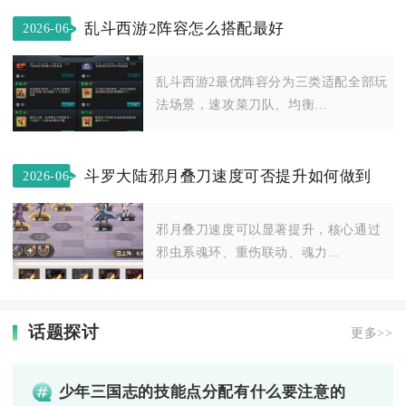
乱斗西游2阵容怎么搭配最好
2026-06-
21
乱斗西游2最优阵容分为三类适配全部玩
法场景，速攻菜刀队、均衡...
斗罗大陆邪月叠刀速度可否提升如何做到
2026-06-
08
邪月叠刀速度可以显著提升，核心通过
邪虫系魂环、重伤联动、魂力...
话题探讨
更多>>
少年三国志的技能点分配有什么要注意的