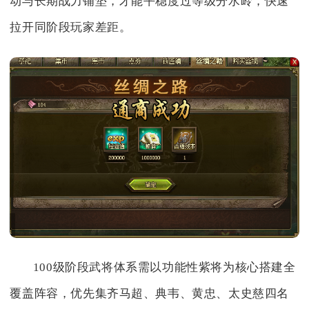
动与长期战力铺垫，才能平稳度过等级分水岭，快速
拉开同阶段玩家差距。
100级阶段武将体系需以功能性紫将为核心搭建全
覆盖阵容，优先集齐马超、典韦、黄忠、太史慈四名