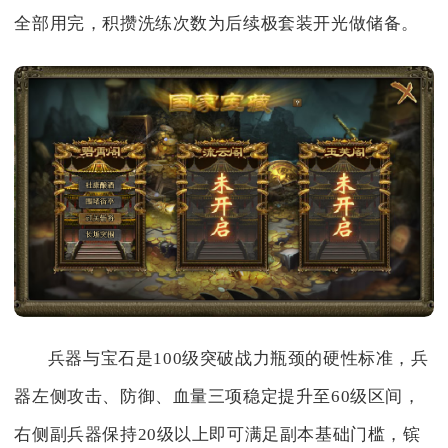
全部用完，积攒洗练次数为后续极套装开光做储备。
兵器与宝石是100级突破战力瓶颈的硬性标准，兵
器左侧攻击、防御、血量三项稳定提升至60级区间，
右侧副兵器保持20级以上即可满足副本基础门槛，镔