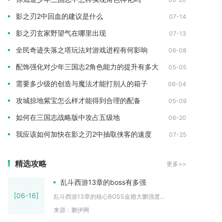
影之刃2中回血的建议是什么
07-14
影之刃玄家野望气在哪里出现
07-13
全民奇迹失落之塔玩法对游戏进程有何影响
06-08
配饰强化对少年三国志2角色能力的提升有多大
05-05
需要多少级的创造与魔法才能打别人的箱子
06-04
攻城掠地紫宝怎么样才能得到合理的配备
05-09
如何在三国志战略版中攻占五级地
06-20
我应该如何加快在影之刃2中抽取侠客的速度
07-25
精选攻略
更多>>
乱斗西游13章的boss有多强
[06-16]
乱斗西游13章的核心BOSS金翅大鹏强度...
来源：鹏伊网