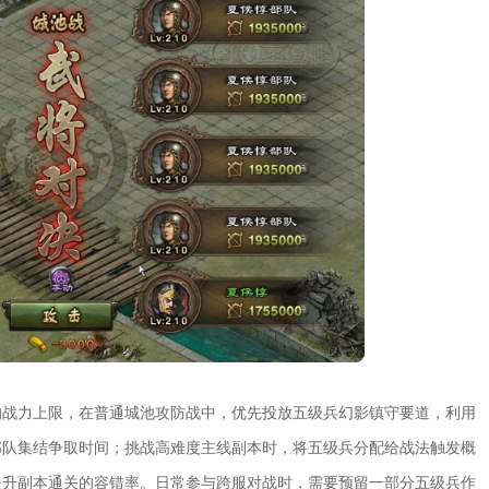
的战力上限，在普通城池攻防战中，优先投放五级兵幻影镇守要道，利用
部队集结争取时间；挑战高难度主线副本时，将五级兵分配给战法触发概
提升副本通关的容错率。日常参与跨服对战时，需要预留一部分五级兵作