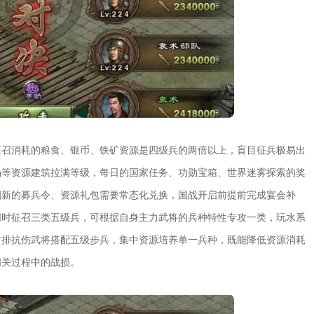
征召消耗的粮食、银币、铁矿资源是四级兵的两倍以上，盲目征兵极易出
场等资源建筑拉满等级，每日的国家任务、功勋宝箱、世界迷雾探索的奖
刷新的募兵令、资源礼包需要常态化兑换，国战开启前提前完成宴会补
同时征召三类五级兵，可根据自身主力武将的兵种特性专攻一类，玩水系
前排抗伤武将搭配五级步兵，集中资源培养单一兵种，既能降低资源消耗
闯关过程中的战损。