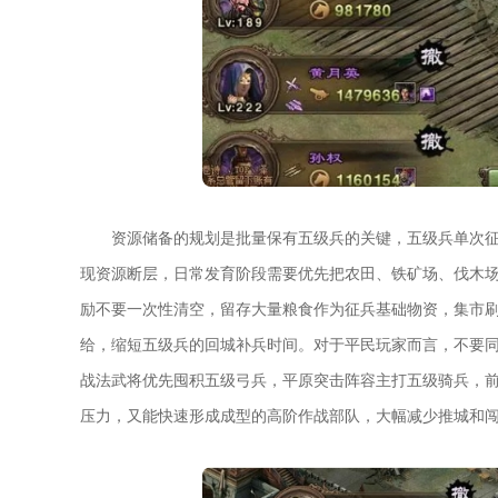
资源储备的规划是批量保有五级兵的关键，五级兵单次
现资源断层，日常发育阶段需要优先把农田、铁矿场、伐木
励不要一次性清空，留存大量粮食作为征兵基础物资，集市
给，缩短五级兵的回城补兵时间。对于平民玩家而言，不要
战法武将优先囤积五级弓兵，平原突击阵容主打五级骑兵，
压力，又能快速形成成型的高阶作战部队，大幅减少推城和