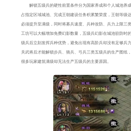
解锁五级兵的硬性前置条件分为国家养成和个人城池养
占指定区域城池、完成王朝建设任务积累繁荣度，王朝等级
必须提升至满级，同时将募兵速度、兵种攻防、兵力上限三
工坊可以大幅增加免费幻影数量，五级兵幻影在城池驻防时
级兵后立刻发挥兵种优势，避免出现有高阶兵却没有足够兵
关武将后才能解锁步兵、骑兵、弓兵三类五级兵的生产图纸
很多玩家建筑满级却无法生产五级兵的主要原因。