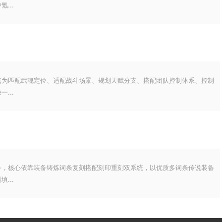
...
点为匹配武魂定位、适配战斗场景、规划天赋分支、搭配团队控制体系、控制
...
备，核心依靠装备铸炼词条复刻搭配刻印重刻双系统，以优质多词条传说装备
...