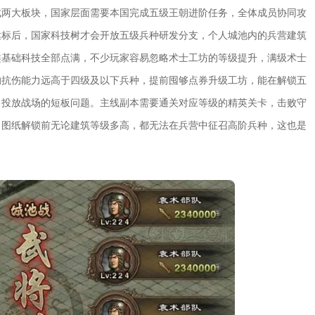
成两大板块，国家层面需要本国完成五级王朝进阶任务，全体成员协同攻
达标后，国家科技树才会开放五级兵种研发分支，个人城池内的兵营建筑
类基础科技全部点满，不少玩家容易忽略术士工坊的等级提升，满级术士
的抗伤能力远高于四级及以下兵种，提前囤够点券升级工坊，能在解锁五
力投放战场的短板问题。主线副本需要通关对应等级的精英关卡，击败守
，图纸解锁前无论建筑等级多高，都无法在兵营中征召高阶兵种，这也是