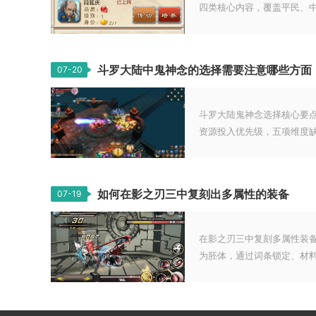
四类核心内容，覆盖平民、中氪
斗罗大陆中鬼神念的选择需要注意哪些方面
07-20
斗罗大陆鬼神念选择核心要
资源投入优先级，五项维度缺一
如何在影之刃三中复刻出多属性的装备
07-19
在影之刃三中复刻多属性装
为胚体，通过词条锁定、材料填