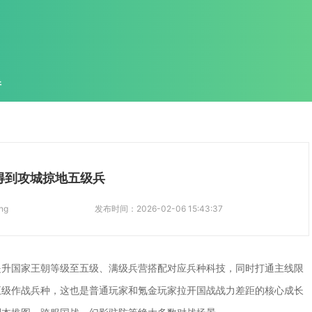
件
得到攻城掠地五级兵
ng
发布时间：
2026-02-06 15:43:37
提升国家王朝等级至五级、满级兵营搭配对应兵种科技，同时打通主线限
五级作战兵种，这也是普通玩家和氪金玩家拉开国战战力差距的核心成长