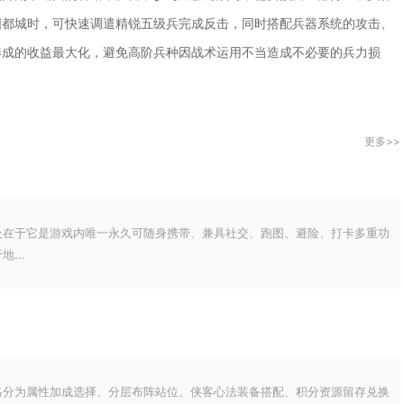
国都城时，可快速调遣精锐五级兵完成反击，同时搭配兵器系统的攻击、
养成的收益最大化，避免高阶兵种因战术运用不当造成不必要的兵力损
更多>>
处在于它是游戏内唯一永久可随身携带、兼具社交、跑图、避险、打卡多重功
...
略分为属性加成选择、分层布阵站位、侠客心法装备搭配、积分资源留存兑换