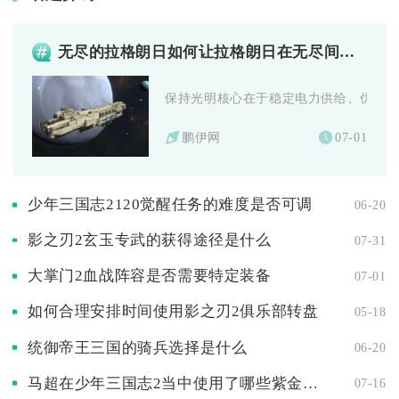
无尽的拉格朗日如何让拉格朗日在无尽间保持光明
保持光明核心在于稳定电力供给、优先点亮
鹏伊网
07-01
少年三国志2120觉醒任务的难度是否可调
06-20
影之刃2玄玉专武的获得途径是什么
07-31
大掌门2血战阵容是否需要特定装备
07-01
如何合理安排时间使用影之刃2俱乐部转盘
05-18
统御帝王三国的骑兵选择是什么
06-20
马超在少年三国志2当中使用了哪些紫金神兵
07-16