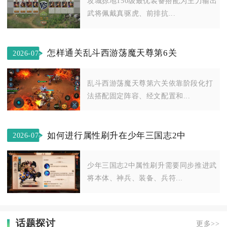
攻城掠地150级最优装备搭配为主力输出
武将佩戴真驱虎、前排抗...
怎样通关乱斗西游荡魔天尊第6关
2026-07-
08
乱斗西游荡魔天尊第六关依靠阶段化打
法搭配固定阵容、经文配置和...
如何进行属性刷升在少年三国志2中
2026-07-
23
少年三国志2中属性刷升需要同步推进武
将本体、神兵、装备、兵符...
话题探讨
更多>>