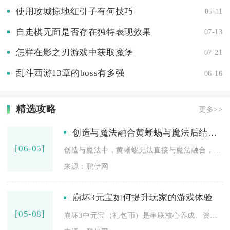
使用攻城掠地红引子有何技巧
05-11
自走棋无面是否存在独特表现效果
07-13
怎样在影之刃游戏中获取魔堡
07-21
乱斗西游13章的boss有多强
06-16
精选攻略
更多>>
创造与魔法融合黄蜥蜴与魔法后结果是什么
[06-05]
创造与魔法中，黄蜥蜴无法直接与魔法融合，正确融合路径是黄蜥蜴...
来源：鹏伊网
崩坏3元宝如何提升玩家的游戏体验
[05-08]
崩坏3中元宝（礼包币）是串联核心养成、资源获取与玩法减负的关...