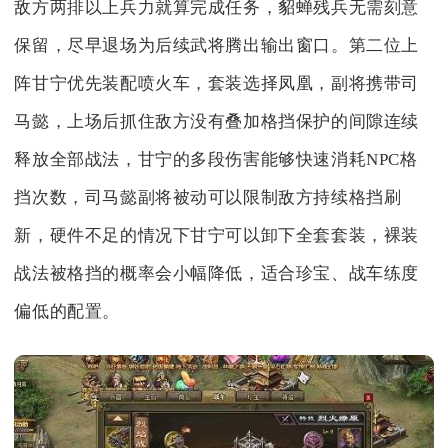
敌方两排以上兵力就算完成任务，貂蝉残兵无需刻意
保留，尽早退场为后续武将腾出输出窗口。第二位上
阵甘宁优先装配喷火车，套装选择凤凰，副将携带司
马懿，上场后抓住敌方没有叠加格挡保护的间隙连续
释放全部战法，甘宁的多段伤害能够快速消耗NPC格
挡次数，司马懿副将被动可以限制敌方持续格挡刷
新，硬件不足的情况下甘宁可以卸下全套套装，裸装
战法被格挡的概率会小幅降低，适合珍宝、战车练度
偏低的配置。