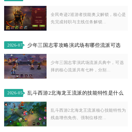
21
全民奇迹2巡游者技能奥义解锁，核心是
先完成转职与主线任务解锁...
少年三国志零攻略演武场有哪些流派可选
2026-07-
01
少年三国志零演武场流派兵典中，可选
择的核心流派共有七种，分别...
乱斗西游2北海龙王流派的技能特性是什么
2026-05-
04
乱斗西游2北海龙王流派核心技能特性为
残血增伤免伤、强制位移控...