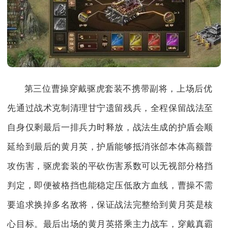
第三位曹操穿戴驱虎套装不携带副将，上场后优
先通过战术克制清理甘宁遗留残兵，全程保留战法至
自身仅剩最后一排兵力时释放，战法生成的护盾会顺
延给到最后的黄月英，护盾能够抵消张郃本体高额普
攻伤害，驱虎套装的平砍伤害系数可以无视部分格挡
判定，即便被格挡也能稳定压低敌方血线，曹操不需
要追求换掉多名敌将，保证战法完整给到黄月英是核
心目标。最后出场的黄月英搭乘主力战车，穿戴真霸