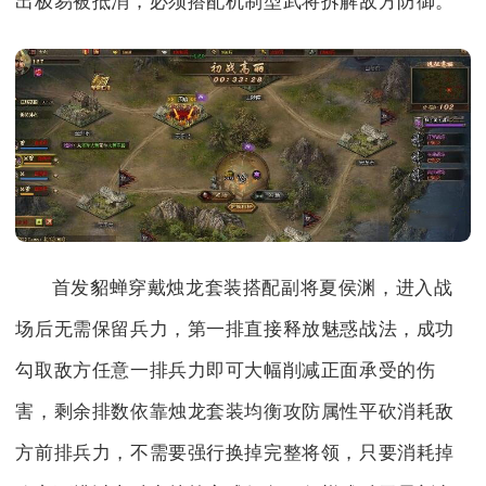
出极易被抵消，必须搭配机制型武将拆解敌方防御。
首发貂蝉穿戴烛龙套装搭配副将夏侯渊，进入战
场后无需保留兵力，第一排直接释放魅惑战法，成功
勾取敌方任意一排兵力即可大幅削减正面承受的伤
害，剩余排数依靠烛龙套装均衡攻防属性平砍消耗敌
方前排兵力，不需要强行换掉完整将领，只要消耗掉