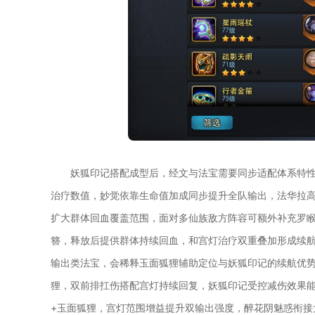
妖狐印记搭配成型后，经文与法宝需要同步适配体系特
治疗数值，妙觉依靠生命值加成同步提升全队输出，法华拉
扩大群体回血覆盖范围，面对多仙族敌方阵容可额外补充罗
簪，释放后提供群体持续回血，和宫灯治疗双重叠加形成续
输出类法宝，会稀释玉面狐狸辅助定位与妖狐印记的续航优势
狸，双前排扛伤搭配宫灯持续回复，妖狐印记受控减伤效果能
+玉面狐狸，宫灯范围增益提升双输出强度，醉花阴魅惑衔接