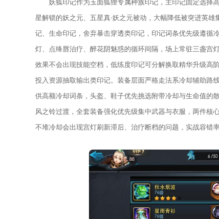
妖狐印记作为玉面狐狸专属种族印记，主印记固定选择
星解锁的妖之元、五星真·妖之元被动，大幅降低被突进英雄
记、生命印记，舍弃暴击穿透类印记，印记词条优先级遵循
灯、点绛唇治疗、醉花阴魅惑的循环间隔，场上常驻三盏宫
效果不会出现技能空档，低练度印记可分解换取精华升级高
投入资源抽取输出类印记。装备层面严格走法系冷却辅助路
供高额冷却词条，头盔、鞋子优先挑选附带冷却与生命值的
风之铃过渡，全套装备强化优先级集中武器与衣服，两件核
不堆冷却会出现宫灯刷新滞后、治疗断档的问题，实战容错