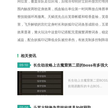
间位置，覆盖全队走位区域，后续冷却转好立刻补放宫灯维
围内触发两秒定身效果，残血输出单位第一时间释放点绛唇
整技能循环再撤离。天赋优先点出芙蓉帐暖和暗香盈袖，芙
害，飞升解锁的宫灯定身时长和妖狐印记词条形成联动，五星
效果显著，篝火玩法中这套印记搭配无需频繁调整词条，稳
减益，配合妖狐印记降低全队被控承伤，有效克制多控制阵
相关资讯
长生劫攻略上古魔窟第二层的boss有多强大
05-10
长生劫上古魔窟第二层BOS
前期易翻车的卡点BOS...
斗罗大陆海岛竞技的道具如何获取
05-06