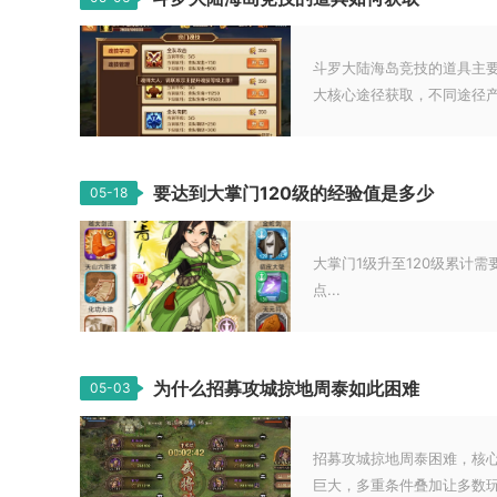
斗罗大陆海岛竞技的道具主
大核心途径获取，不同途径产出
要达到大掌门120级的经验值是多少
05-18
大掌门1级升至120级累计需要约
点...
为什么招募攻城掠地周泰如此困难
05-03
招募攻城掠地周泰困难，核
巨大，多重条件叠加让多数玩家