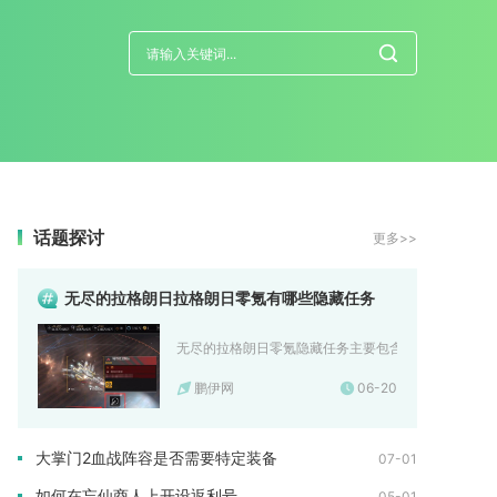
话题探讨
更多>>
无尽的拉格朗日拉格朗日零氪有哪些隐藏任务
无尽的拉格朗日零氪隐藏任务主要包含工程船碰瓷补贴、
鹏伊网
06-20
大掌门2血战阵容是否需要特定装备
07-01
如何在忘仙商人上开设返利号
05-01