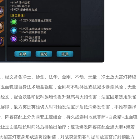
性，经文常备净土、妙觉、法华、金刚、不动、无量，净土放大宫灯持续
高玉面狐狸自身法术增益强度，金刚与不动补足双抗减少暴毙风险，无量
睺经文，配合妖狐印记种族增伤提升魅惑与大招伤害；法宝固定选用朱雀
航屏障，敌方突进英雄切入时可触发法宝护盾抵消爆发伤害，不推荐选择
。阵容搭配上分为两套主流组合，持久战选用地藏菩萨+白象精+玉面狐
让玉面狐狸长时间站后排输出治疗；速攻爆发阵容搭配金翅大鹏+海若
大招宫灯定身形成连贯控制链，对战突进刺客时提前放置宫灯封锁敌方