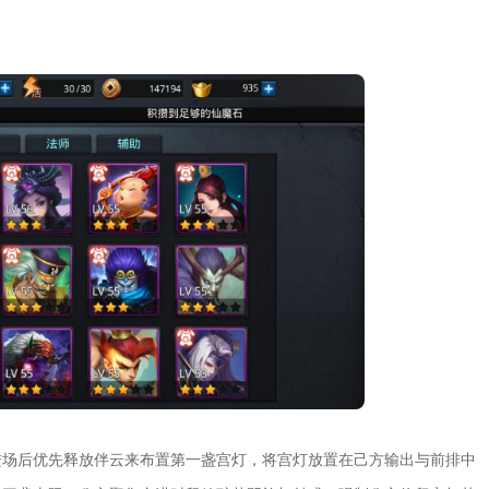
进场后优先释放伴云来布置第一盏宫灯，将宫灯放置在己方输出与前排中