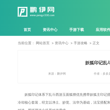
首页
资讯中心
手游下载
应用软
当前位置：
网站首页
资讯中心
手游攻略
正文
妖狐印记乱
来源：
鹏伊网
作者：
多多
妖狐印记体系下乱斗西游玉面狐狸优先携带妖狐主印记搭
冷却核心套装，经文以净土、妙觉、法华为基础，法宝搭配