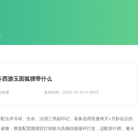
件
斗西游玉面狐狸带什么
是柯基
发布时间：
2025-10-10 11:59:15
配法术冷却、生命、法强三类副印记，装备选用笑傲倚天+月影仙尘的
朱雀簪，整套配置围绕宫灯续航与高频技能循环打造，适配排行榜、篝火