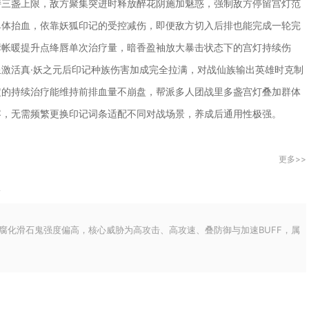
持三盏上限，敌方聚集突进时释放醉花阴施加魅惑，强制敌方停留宫灯范
单体抬血，依靠妖狐印记的受控减伤，即便敌方切入后排也能完成一轮完
蓉帐暖提升点绛唇单次治疗量，暗香盈袖放大暴击状态下的宫灯持续伤
激活真·妖之元后印记种族伤害加成完全拉满，对战仙族输出英雄时克制
定的持续治疗能维持前排血量不崩盘，帮派多人团战里多盏宫灯叠加群体
容，无需频繁更换印记词条适配不同对战场景，养成后通用性极强。
更多>>
S腐化滑石鬼强度偏高，核心威胁为高攻击、高攻速、叠防御与加速BUFF，属