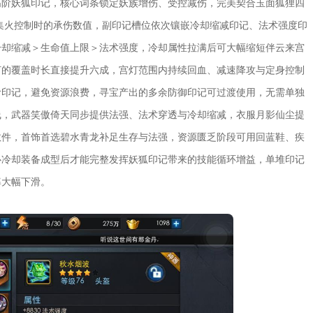
高阶妖狐印记，核心词条锁定妖族增伤、受控减伤，完美契合玉面狐狸四
集火控制时的承伤数值，副印记槽位依次镶嵌冷却缩减印记、法术强度印
冷却缩减＞生命值上限＞法术强度，冷却属性拉满后可大幅缩短伴云来宫
灯的覆盖时长直接提升六成，宫灯范围内持续回血、减速降攻与定身控制
阶印记，避免资源浪费，寻宝产出的多余防御印记可过渡使用，无需单独
线，武器笑傲倚天同步提供法强、法术穿透与冷却缩减，衣服月影仙尘提
散件，首饰首选碧水青龙补足生存与法强，资源匮乏阶段可用回蓝鞋、疾
心冷却装备成型后才能完整发挥妖狐印记带来的技能循环增益，单堆印记
率大幅下滑。