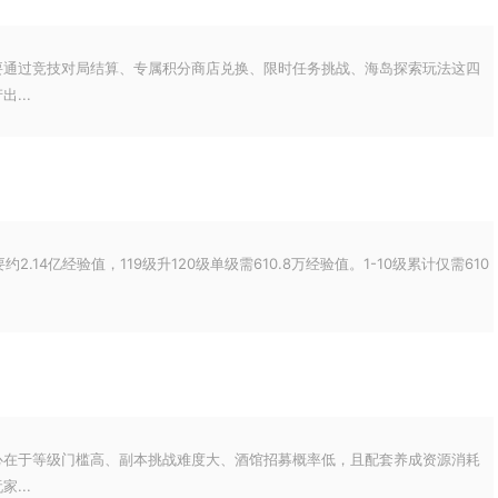
要通过竞技对局结算、专属积分商店兑换、限时任务挑战、海岛探索玩法这四
...
2.14亿经验值，119级升120级单级需610.8万经验值。1-10级累计仅需610
心在于等级门槛高、副本挑战难度大、酒馆招募概率低，且配套养成资源消耗
...