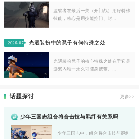
05
监管者在最后一关（开门战）用好特殊
技能，核心是用技能控门、封...
光遇装扮中的凳子有何特殊之处
2026-07-
29
光遇装扮凳子的核心特殊之处在于它是
游戏内唯一永久可随身携带、...
话题探讨
更多>>
少年三国志组合将合击技与羁绊有关系吗
少年三国志中，组合将合击技与羁绊有直接