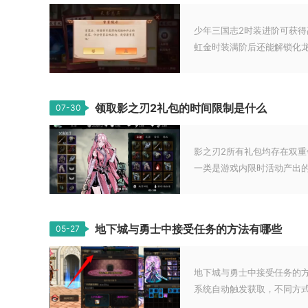
少年三国志2时装进阶可获
虹金时装满阶后还能解锁化龙.
领取影之刃2礼包的时间限制是什么
07-30
影之刃2所有礼包均存在双
一类是游戏内限时活动产出的.
地下城与勇士中接受任务的方法有哪些
05-27
地下城与勇士中接受任务的方
系统自动触发获取，不同方式.