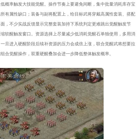
极低概率触发大技能觉醒。操作节奏上要避免间断，集中批量消耗库存宝
满所有属性缺口；装备与副将配置上，给目标武将穿戴高属性套装、搭配
界面，不少实战反馈显示完整套装加持下系统判定更难跳出觉醒触发节
压缩软醒触发窗口。资源选择上尽量减少低消耗觉醒石单独使用，多用消
，一旦进入硬醒阶段后续补资源的压力会成倍上涨，联合觉醒武将想要拉
启组合觉醒操作，双重硬醒叠加会进一步降低整体触发概率。