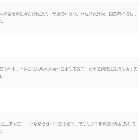
得高额基础属性与百分比加成、专属战斗技能、外观特效升级、图鉴羁绊增益，
..
重领取约束，一类是礼包码本身自带固定使用区间，超出区间无法完成兑换；另
..
法主要有三种，分别是通过NPC直接领取、借助任务手册界面接取以及利用
..