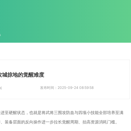
件
攻城掠地的觉醒难度
j
发布时间：
2025-09-24 08:59:58
推进至硬醒状态，也就是将武将三围攻防血与四项小技能全部培养至满
作、装备层面的反向操作进一步拉长觉醒周期、抬高资源消耗门槛。