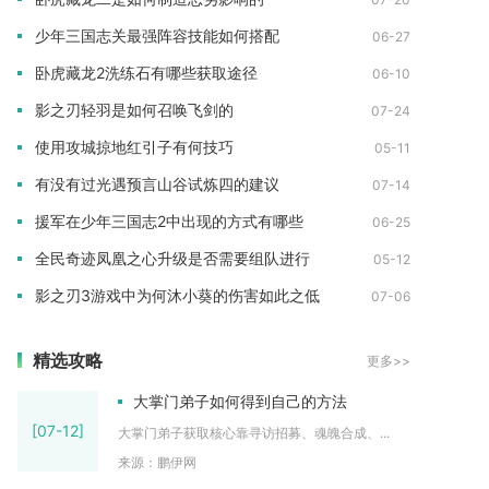
少年三国志关最强阵容技能如何搭配
06-27
卧虎藏龙2洗练石有哪些获取途径
06-10
影之刃轻羽是如何召唤飞剑的
07-24
使用攻城掠地红引子有何技巧
05-11
有没有过光遇预言山谷试炼四的建议
07-14
援军在少年三国志2中出现的方式有哪些
06-25
全民奇迹凤凰之心升级是否需要组队进行
05-12
影之刃3游戏中为何沐小葵的伤害如此之低
07-06
精选攻略
更多>>
大掌门弟子如何得到自己的方法
[07-12]
大掌门弟子获取核心靠寻访招募、魂魄合成、...
来源：鹏伊网