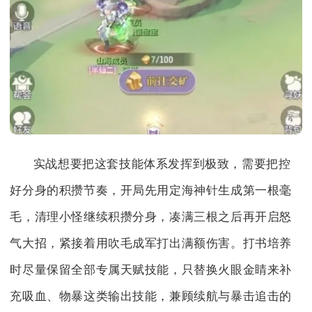
实战想要把这套技能体系发挥到极致，需要把控
好分身的积攒节奏，开局先用定海神针生成第一根毫
毛，清理小怪继续积攒分身，凑满三根之后再开启怒
气大招，紧接着用吹毛成军打出满额伤害。打书培养
时尽量保留全部专属天赋技能，只替换火眼金睛来补
充吸血、物暴这类输出技能，兼顾续航与暴击追击的