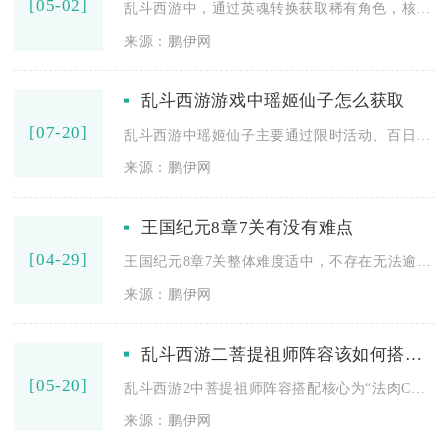
[05-02]
乱斗西游中，通过英魂转换获取稀有角色，核心是先积累足量通灵之...
来源：鹏伊网
乱斗西游游戏中瑶姬仙子怎么获取
[07-20]
乱斗西游中瑶姬仙子主要通过限时活动、百日绘卷签到与寻仙捉妖三...
来源：鹏伊网
王国纪元8章7关有没有难点
[04-29]
王国纪元8章7关整体难度适中，不存在无法逾越的硬性难点，只要...
来源：鹏伊网
乱斗西游二菩提祖师阵容该如何搭配装备
[05-20]
乱斗西游2中菩提祖师阵容搭配核心为“法肉CD装+强辅+爆发输...
来源：鹏伊网