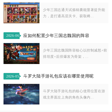
20
少年三国志通天试炼锦囊能显著提升能
力，是打通高层关卡、获取稀...
应如何配置少年三国志魏国的阵容
2026-06-
03
少年三国志魏国阵容核心以控制减怒+前
排坦度+后排爆发为骨架，...
斗罗大陆手游礼包应该在哪里使用呢
2026-05-
15
斗罗大陆手游礼包的核心使用位置在游
戏主界面左上角的角色头像内...