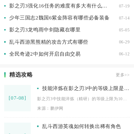
影之刃3强化16任务的难度有多大有什么窍门可以轻松过关
07-19
少年三国志2魏国6紫金阵容有哪些必备装备
07-14
影之刃3龙鸣雨中剑隐藏在哪里
05-05
乱斗西游黑熊精的攻击方式有哪些
06-29
全民奇迹2中如何开启自由交易
06-12
精选攻略
更多>>
技能淬炼在影之刃3中的等级上限是多少
[07-08]
影之刃3中技能淬炼（精研）的等级上限为10级，初始上限5级，...
来源：鹏伊网
乱斗西游英魂如何转换出稀有角色