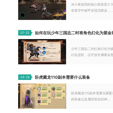
沐小葵连招的核心框架是3-
依靠空中破甲实现无限连，..
如何在玩少年三国志二时将角色幻化为紫金
07-22
少年三国志二内红将幻化为
幻化进阶，仅开放专属紫金形态
卧虎藏龙110副本需要什么装备
04-29
卧虎藏龙110副本需要玩家
的装备以及属性契合的神...