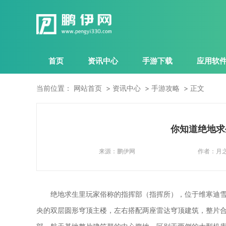
首页
资讯中心
手游下载
应用软
当前位置：
网站首页
资讯中心
手游攻略
正文
你知道绝地求
来源：
鹏伊网
作者：
月
绝地求生里玩家俗称的指挥部（指挥所），位于维寒迪雪地
央的双层圆形穹顶主楼，左右搭配两座雷达穹顶建筑，整片