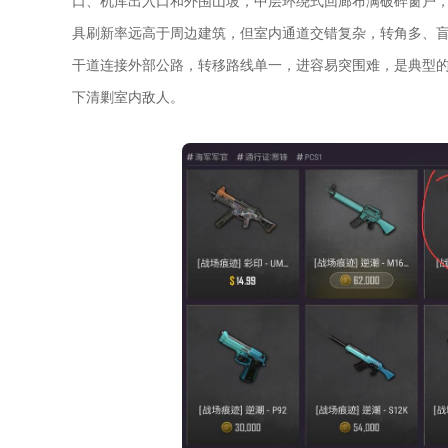
口、机库出入口和外围山坡，中层环绕式回廊布满破碎窗户
具刷新率远高于周边建筑，但室内通道交错复杂，转角多、
干道连接外部公路，转移路线单一，进容易突围难，是典型
下清剿室内敌人。