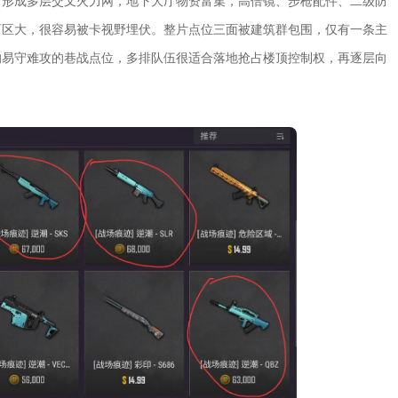
，形成多层交叉火力网，地下大厅物资富集，高倍镜、步枪配件、二级防
盲区大，很容易被卡视野埋伏。整片点位三面被建筑群包围，仅有一条主
的易守难攻的巷战点位，多排队伍很适合落地抢占楼顶控制权，再逐层向