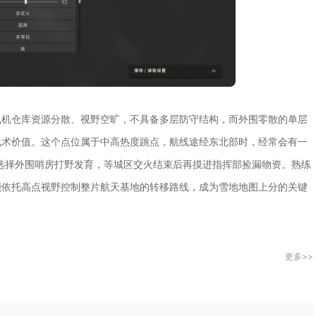
飞机仓库资源分散、视野空旷，不具备多层防守结构，而外围零散的单层
战术价值。这个点位属于中高热度跳点，航线途经东北部时，经常会有一
以选择外围哨房打野发育，等城区交火结束后再摸进指挥部捡漏物资。熟练
能依托高点视野控制整片航天基地的转移路线，成为雪地地图上分的关键
更多>>