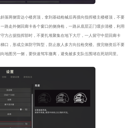
先斜落两侧雷达小楼房顶，拿到基础枪械后再摸向指挥楼主楼楼顶，不要
，一路走外侧回廊卡各个窗口的侧身枪，一路从底层正门缓步清楼，利用
防守方占据指挥部时，不要扎堆聚集在地下大厅，一人留守中层回廊卡
楼梯口，形成立体防守阵型，防止敌人多方向拉枪突楼。搜完物资后不要
刷向地图另一侧，要快速驾车撤离，避免被多支队伍围堵在死胡同里。