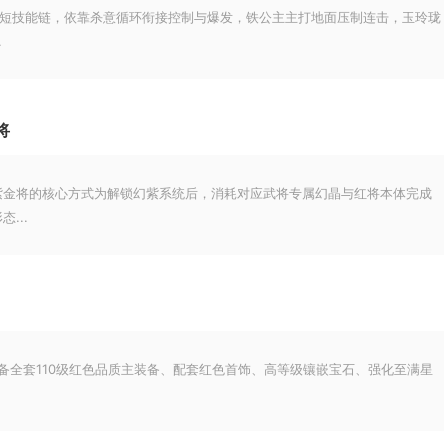
3短技能链，依靠杀意循环衔接控制与爆发，铁公主主打地面压制连击，玉玲珑
.
将
紫金将的核心方式为解锁幻紫系统后，消耗对应武将专属幻晶与红将本体完成
...
配备全套110级红色品质主装备、配套红色首饰、高等级镶嵌宝石、强化至满星