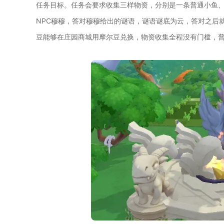
任务目标。任务会要求收集三样物资，分别是一条普通小鱼
NPC穆穆，答对穆穆给出的谜语，谜语谜底为云，答对之后
豆能够在庄园商城用摩尔豆兑换，物资收集全程没有门槛，