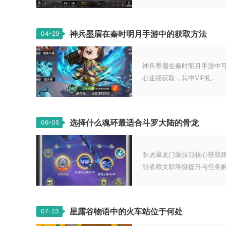
神兵墨眉在秦时明月手游中的获取方法
04-29
神兵墨眉在秦时明月手游中可
心途径获取，其中VIP礼...
选择什么魂环最适合斗罗大陆的骨龙
06-05
卧虎藏龙门派技能核心获取
能依赖文职等级提升与任务解锁
星露谷物语中的火车站位于何处
07-23