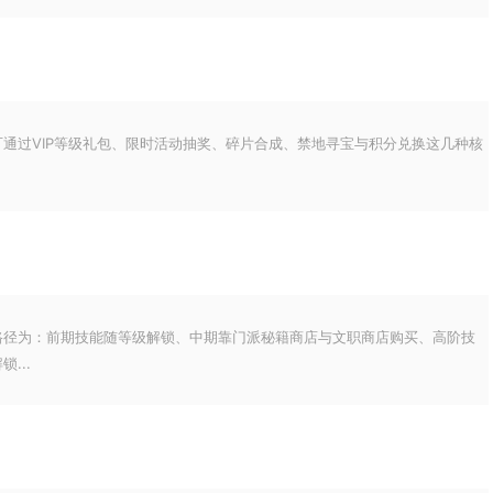
通过VIP等级礼包、限时活动抽奖、碎片合成、禁地寻宝与积分兑换这几种核
路径为：前期技能随等级解锁、中期靠门派秘籍商店与文职商店购买、高阶技
...