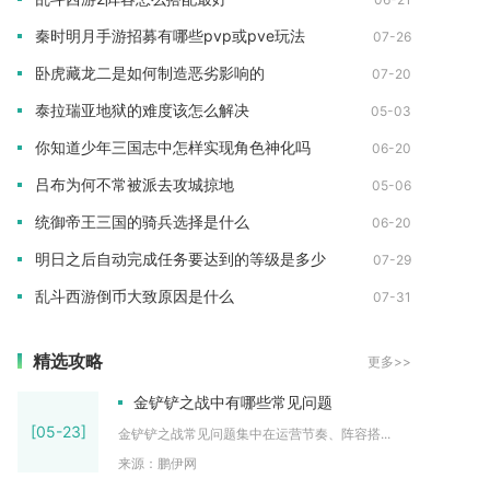
秦时明月手游招募有哪些pvp或pve玩法
07-26
卧虎藏龙二是如何制造恶劣影响的
07-20
泰拉瑞亚地狱的难度该怎么解决
05-03
你知道少年三国志中怎样实现角色神化吗
06-20
吕布为何不常被派去攻城掠地
05-06
统御帝王三国的骑兵选择是什么
06-20
明日之后自动完成任务要达到的等级是多少
07-29
乱斗西游倒币大致原因是什么
07-31
精选攻略
更多>>
金铲铲之战中有哪些常见问题
[05-23]
金铲铲之战常见问题集中在运营节奏、阵容搭...
来源：鹏伊网