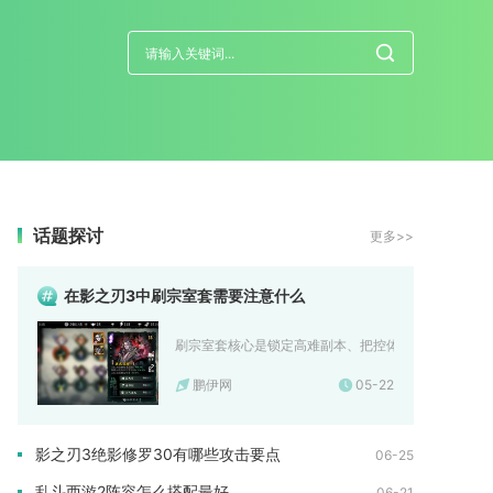
话题探讨
更多>>
在影之刃3中刷宗室套需要注意什么
刷宗室套核心是锁定高难副本、把控体力分配、优化词条
鹏伊网
05-22
影之刃3绝影修罗30有哪些攻击要点
06-25
乱斗西游2阵容怎么搭配最好
06-21